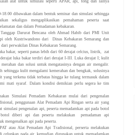
ian alat untuk simulasi seperti APAR, api, tong dan lainya
-18.00 dibawakan dalam bentuk seminar dan simulasi sehingga
kan sekaligus mengaplikasikan pemahaman peserta saat
nyelamatan dan dalam Pemadaman kebakaran.
n Tanggap Darurat Bencana oleh Ahmad Habib dari PMI Unit
Api oleh Kustriwandono dari Dinas Kebakaran Semarang dan
 dari perwakilan Dinas Kebakaran Semarang.
a bakar, seperti panas lebih dari 60 derajat celcius, listrik, zat
rajat luka bakar terdiri dari derajat I-III. Luka derajat I; kulit
h merahan dan solusi untuk mengatasinya dengan air mengalir.
wah sehingga kulit mengalami kemerahan dan bengkak, solusinya
lit yang terkena tidak terbatas hingga ke tulang termasuk dalam
mi mati syaraf. Dalam kondisi demikian perlu segera ke tim
sanakan Simulasi Pemadam Kebakaran mulai dari pengenalan
isional, penggunaan Alat Pemadam Api Ringan serta air yang
t simulasi pengenalan api, peserta memadamkan api pada botol
 botol diberi api dan peserta melakukan pemadaman api
uk mengenalkan api pada peserta.
PAT atau Alat Pemadam Api Tradisional, perserta melakukan
i celupkan pada air, kemudian digunakan untuk memadamkan