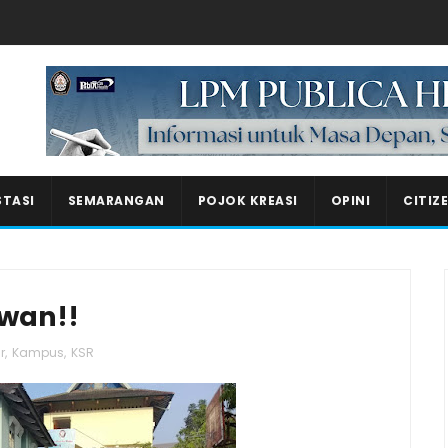
Masukkan iklan disini!
STASI
SEMARANGAN
POJOK KREASI
OPINI
CITIZ
awan!!
r
,
Kampus
,
KSR