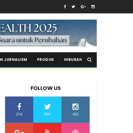
EN JURNALISM
PRODUK
HIBURAN
FOLLOW US
216
893
432