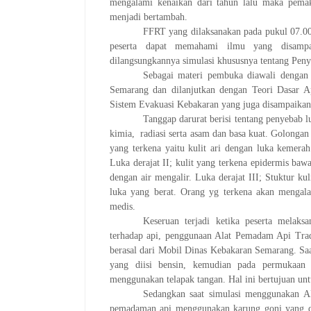
mengalami kenaikan dari tahun lalu maka pemaka
menjadi bertambah.
FFRT yang dilaksanakan pada pukul 07.00
peserta dapat memahami ilmu yang disampai
dilangsungkannya simulasi khususnya tentang Pe
Sebagai materi pembuka diawali denga
Semarang dan dilanjutkan dengan Teori Dasar 
Sistem Evakuasi Kebakaran yang juga disampaikan
Tanggap darurat berisi tentang penyebab luk
kimia, radiasi serta asam dan basa kuat. Golongan de
yang terkena yaitu kulit ari dengan luka kemera
Luka derajat II; kulit yang terkena epidermis ba
dengan air mengalir. Luka derajat III; Stuktur ku
luka yang berat. Orang yg terkena akan mengala
medis.
Keseruan terjadi ketika peserta melak
terhadap api, penggunaan Alat Pemadam Api Trad
berasal dari Mobil Dinas Kebakaran Semarang. Saa
yang diisi bensin, kemudian pada permukaan
menggunakan telapak tangan. Hal ini bertujuan unt
Sedangkan saat simulasi menggunakan A
pemadaman api menggunakan karung goni yang d