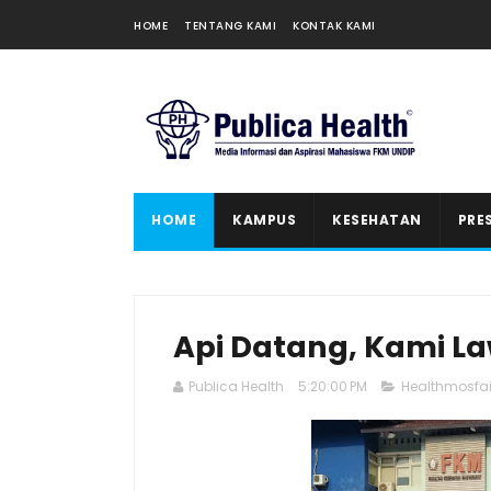
HOME
TENTANG KAMI
KONTAK KAMI
HOME
KAMPUS
KESEHATAN
PRE
Api Datang, Kami L
Publica Health
5:20:00 PM
Healthmosfai