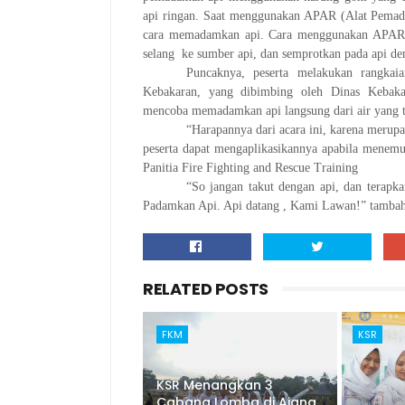
api ringan. Saat menggunakan APAR (Alat Pemadam
cara memadamkan api. Cara menggunakan APAR b
selang ke sumber api, dan semprotkan pada api d
Puncaknya, peserta melakukan rangkai
Kebakaran, yang dibimbing oleh Dinas Kebaka
mencoba memadamkan api langsung dari air yang t
“Harapannya dari acara ini, karena merup
peserta dapat mengaplikasikannya apabila menemu
Panitia Fire Fighting and Rescue Training
“So jangan takut dengan api, dan terapka
Padamkan Api. Api datang , Kami Lawan!” tamba
RELATED POSTS
FKM
KSR
KSR Menangkan 3
Cabang Lomba di Ajang