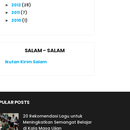
2012
(28)
►
2011
(7)
►
2010
(1)
►
SALAM - SALAM
Ikutan Kirim Salam
PULAR POSTS
20 Rekomendasi Lagu untuk
Meningkatkan Semangat Belajar
di Kala Masa Ujian