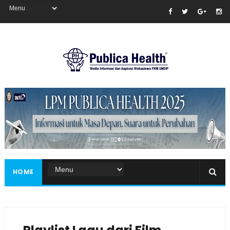
Masukkan iklan disini!
HOME