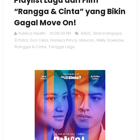
Playlist Lagu dari Film
“Rangga & Cinta” yang Bikin
Gagal Move On!
Publica Health
10:09:00 PM
AADC
,
Bilal Indrajaya
,
El Putra
,
Eva Celia
,
Harleya Princy
,
Hiburan
,
Melly Goeslaw
,
Rangga & Cinta
,
Tangga Lagu