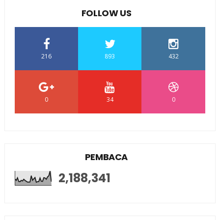
FOLLOW US
216
893
432
0
34
0
PEMBACA
2,188,341