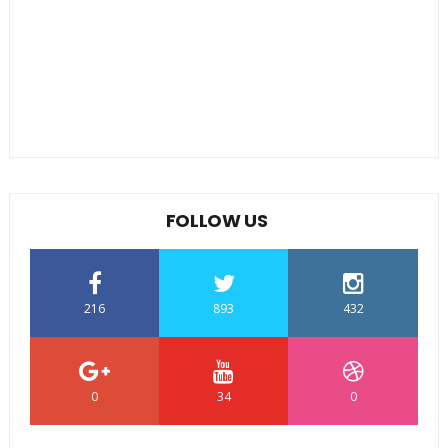
FOLLOW US
216
893
432
0
34
0