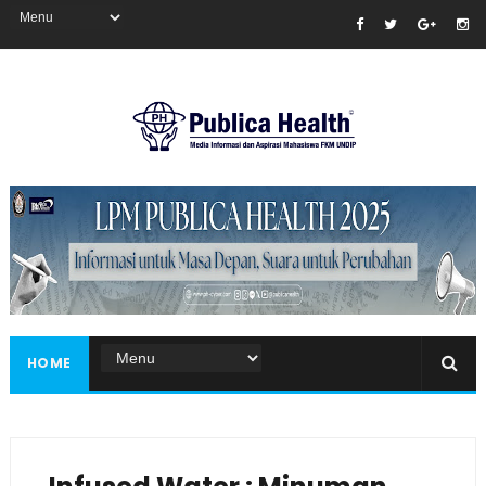
Masukkan iklan disini!
HOME