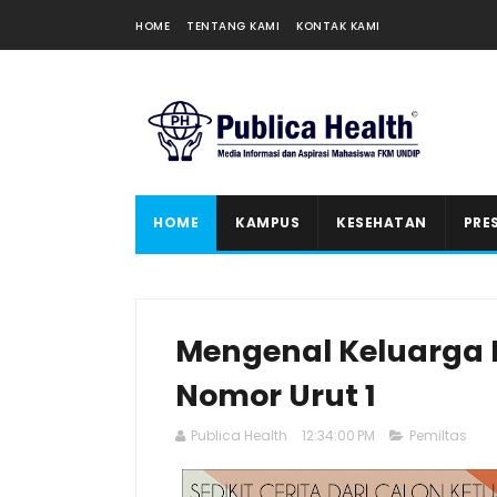
HOME
TENTANG KAMI
KONTAK KAMI
HOME
KAMPUS
KESEHATAN
PRE
Mengenal Keluarga
Nomor Urut 1
Publica Health
12:34:00 PM
Pemiltas