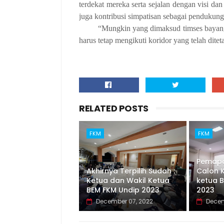
terdekat mereka serta sejalan dengan visi 
juga kontribusi simpatisan sebagai penduk
“Mungkin yang dimaksud timses bayanga
harus tetap mengikuti koridor yang telah ditet
RELATED POSTS
FKM
FKM
Pemapar
Akhirnya Terpilih Sudah :
Calon 
Ketua dan Wakil Ketua
ketua 
BEM FKM Undip 2023
2023
December 07, 2022
Decem