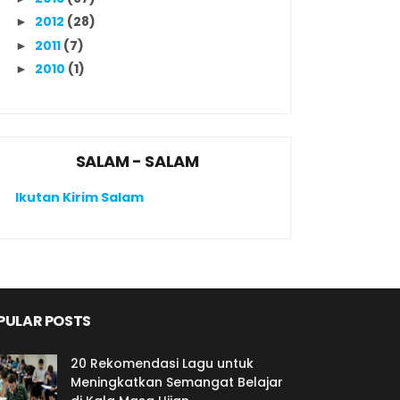
2012
(28)
►
2011
(7)
►
2010
(1)
►
SALAM - SALAM
Ikutan Kirim Salam
PULAR POSTS
20 Rekomendasi Lagu untuk
Meningkatkan Semangat Belajar