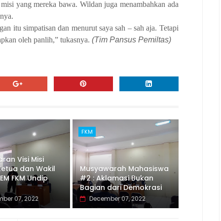
dan misi yang mereka bawa. Wildan juga menambahkan ada
ungnya.
n itu simpatisan dan menurut saya sah – sah aja. Tetapi
apkan oleh panlih,” tukasnya.
(Tim Pansus Pemiltas)
FKM
an Visi Misi
Ketua dan Wakil
Musyawarah Mahasiswa
BEM FKM Undip
#2 : Aklamasi Bukan
Bagian dari Demokrasi
ber 07, 2022
December 07, 2022