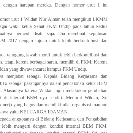
i dengan harapan mereka. Dengan nomor urut 1 ini
mor urut 1 Wildan Nur Aiman telah mengikuti LKMM
agai wakil ketua Senat FKM Undip pada tahun kedua
uatnya berhenti disitu saja. Dia membuat keputusan
 2017 dengan tujuan untuk lebih berkontribusi dan
i ada tanggung jawab moral untuk lebih berkontribusi dan
tas, tetapi karena berbagai saran, memilih di FKM. Karena
Wildan yang diwawancarai kampus FKM Undip.
ya menjabat sebagai Kepala Bidang Kerjasama dan
16 sebagai pasangannya dalam pencalonan ketua BEM
 Alasannya karena Wildan ingin melakukan perubahan
i di internal BEM nya sendiri. Menurut Wildan, Sri
inerja yang bagus dan memiliki nilai organisasi maupun
ldan bawa yaitu KELUARGA IDAMAN.
kepada anggotanya di Bidang Kerjasama dan Pengabdian
n lebih mengerti dengan kondisi internal BEM FKM,