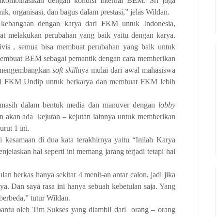
dikombinasikan dengan kondisi internal BEM. Sri juga
k, organisasi, dan bagus dalam prestasi,” jelas Wildan.
s kebangaan dengan karya dari FKM untuk Indonesia,
at melakukan perubahan yang baik yaitu dengan karya.
tivis , semua bisa membuat perubahan yang baik untuk
membuat BEM sebagai pemantik dengan cara memberikan
 mengembangkan
soft skill
nya mulai dari awal mahasiswa
 dari FKM Undip untuk berkarya dan membuat FKM lebih
n masih dalam bentuk media dan manuver dengan
lobby
n akan ada kejutan – kejutan lainnya untuk memberikan
rut 1 ini.
 kesamaan di dua kata terakhirnya yaitu “Inilah Karya
elaskan hal seperti ini memang jarang terjadi tetapi hal
n berkas hanya sekitar 4 menit-an antar calon, jadi jika
ya. Dan saya rasa ini hanya sebuah kebetulan saja. Yang
berbeda,” tutur Wildan.
bantu oleh Tim Sukses yang diambil dari orang – orang