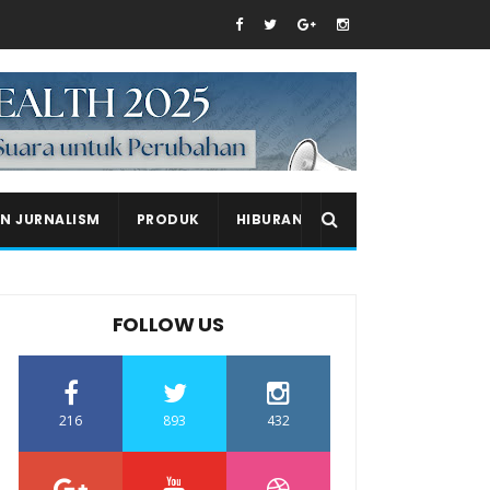
EN JURNALISM
PRODUK
HIBURAN
FOLLOW US
216
893
432