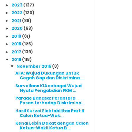
2023
(137)
►
2022
(120)
►
2021
(88)
►
2020
(63)
►
2019
(81)
►
2018
(126)
►
2017
(139)
►
2016
(118)
▼
November 2016
(8)
▼
AFA: Wujud Dukungan untuk
Cegah Gap dan Diskrimina...
Surveilans KIA sebagai Wujud
Nyata Pengabdian FKM ...
Parade Bahasa: Perantara
Pesan terhadap Diskrimina...
Hasil Survei Elektabilitas Part II
Calon Ketua-Wak...
Kenal Lebih Dekat dengan Calon
Ketua-Wakil Ketua B...