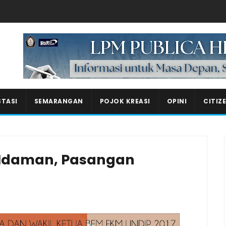
Masukkan iklan disini!
STASI
SEMARANGAN
POJOK KREASI
OPINI
CITIZ
 Idaman, Pasangan