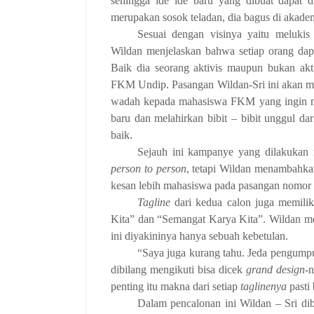
sehingga ide ide baru yang dibuat dapat 
merupakan sosok teladan, dia bagus di akademi
Sesuai dengan visinya yaitu meluki
Wildan menjelaskan bahwa setiap orang dap
Baik dia seorang aktivis maupun bukan ak
FKM Undip. Pasangan Wildan-Sri ini akan 
wadah kepada mahasiswa FKM yang ingin
baru dan melahirkan bibit – bibit unggul
baik.
Sejauh ini kampanye yang dilakuka
person to person
, tetapi Wildan menambahka
kesan lebih mahasiswa pada pasangan nomor u
Tagline
dari kedua calon juga memiliki
Kita” dan “Semangat Karya Kita”. Wildan menj
ini diyakininya hanya sebuah kebetulan.
“Saya juga kurang tahu. Jeda pengumpula
dibilang mengikuti bisa dicek
grand design
-n
penting itu makna dari setiap
taglinenya
pasti 
Dalam pencalonan ini Wildan – Sri di