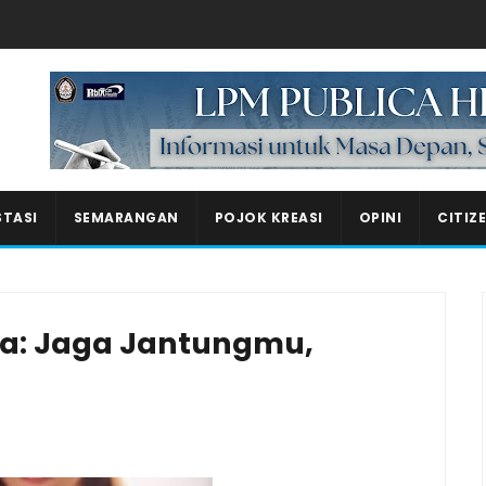
Masukkan iklan disini!
STASI
SEMARANGAN
POJOK KREASI
OPINI
CITIZ
ia: Jaga Jantungmu,