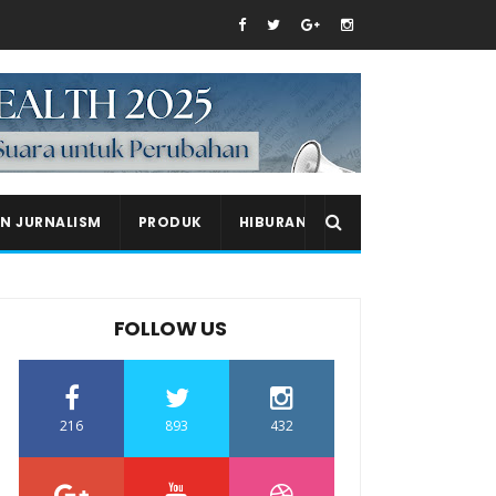
EN JURNALISM
PRODUK
HIBURAN
FOLLOW US
216
893
432