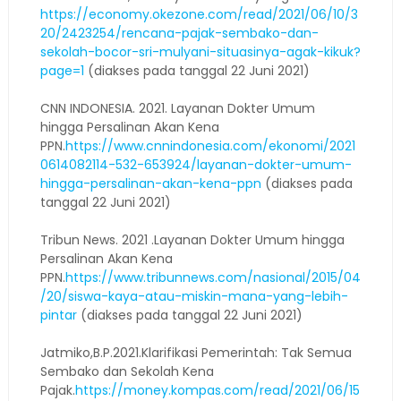
https://economy.okezone.com/read/2021/06/10/3
20/2423254/rencana-pajak-sembako-dan-
sekolah-bocor-sri-mulyani-situasinya-agak-kikuk?
page=1
(diakses pada tanggal 22 Juni 2021)
CNN INDONESIA. 2021. Layanan Dokter Umum
hingga Persalinan Akan Kena
PPN.
https://www.cnnindonesia.com/ekonomi/2021
0614082114-532-653924/layanan-dokter-umum-
hingga-persalinan-akan-kena-ppn
(diakses pada
tanggal 22 Juni 2021)
Tribun News. 2021 .Layanan Dokter Umum hingga
Persalinan Akan Kena
PPN.
https://www.tribunnews.com/nasional/2015/04
/20/siswa-kaya-atau-miskin-mana-yang-lebih-
pintar
(diakses pada tanggal 22 Juni 2021)
Jatmiko,B.P.2021.Klarifikasi Pemerintah: Tak Semua
Sembako dan Sekolah Kena
Pajak.
https://money.kompas.com/read/2021/06/15