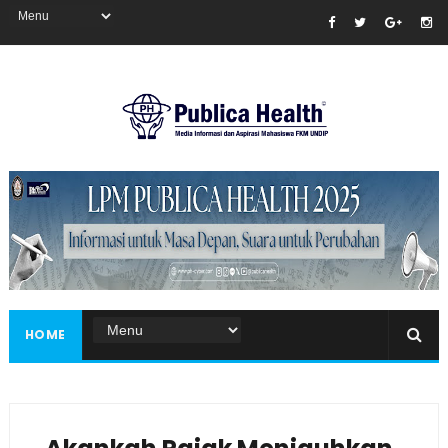
Masukkan iklan disini!
HOME