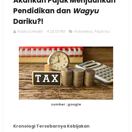
Akankah Pajak Menjauhkan
Pendidikan dan
Wagyu
Dariku?!
Publica Health
4:23:00 PM
Indonesia
,
Pojok Isu
sumber : google
Kronologi Tersebarnya Kebijakan