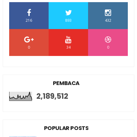
216
893
432
0
34
0
PEMBACA
2,189,512
POPULAR POSTS