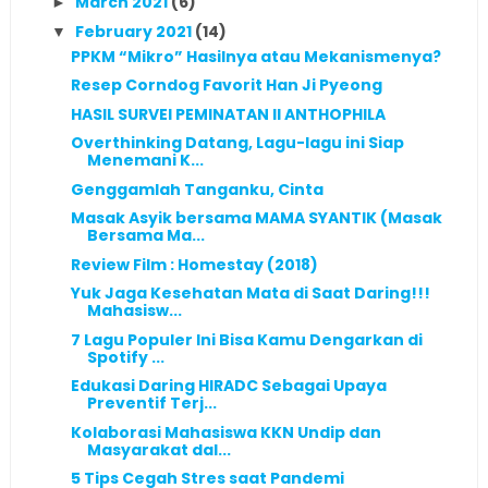
March 2021
(6)
►
February 2021
(14)
▼
PPKM “Mikro” Hasilnya atau Mekanismenya?
Resep Corndog Favorit Han Ji Pyeong
HASIL SURVEI PEMINATAN II ANTHOPHILA
Overthinking Datang, Lagu-lagu ini Siap
Menemani K...
Genggamlah Tanganku, Cinta
Masak Asyik bersama MAMA SYANTIK (Masak
Bersama Ma...
Review Film : Homestay (2018)
Yuk Jaga Kesehatan Mata di Saat Daring!!!
Mahasisw...
7 Lagu Populer Ini Bisa Kamu Dengarkan di
Spotify ...
Edukasi Daring HIRADC Sebagai Upaya
Preventif Terj...
Kolaborasi Mahasiswa KKN Undip dan
Masyarakat dal...
5 Tips Cegah Stres saat Pandemi