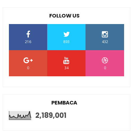
FOLLOW US
216
893
432
0
34
0
PEMBACA
2,189,001