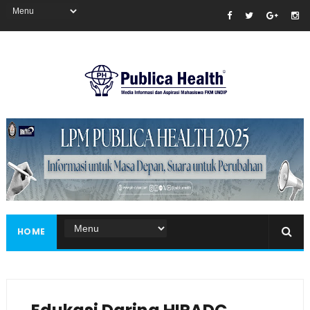
Masukkan iklan disini!
HOME