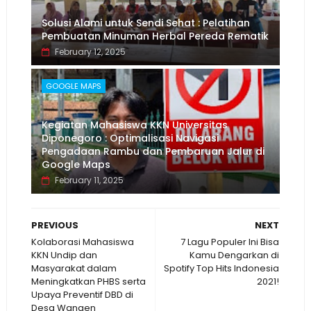
Solusi Alami untuk Sendi Sehat : Pelatihan
Pembuatan Minuman Herbal Pereda Rematik
February 12, 2025
GOOGLE MAPS
Kegiatan Mahasiswa KKN Universitas
Diponegoro : Optimalisasi Navigasi
Pengadaan Rambu dan Pembaruan Jalur di
Google Maps
February 11, 2025
PREVIOUS
NEXT
Kolaborasi Mahasiswa
7 Lagu Populer Ini Bisa
KKN Undip dan
Kamu Dengarkan di
Masyarakat dalam
Spotify Top Hits Indonesia
Meningkatkan PHBS serta
2021!
Upaya Preventif DBD di
Desa Wangen