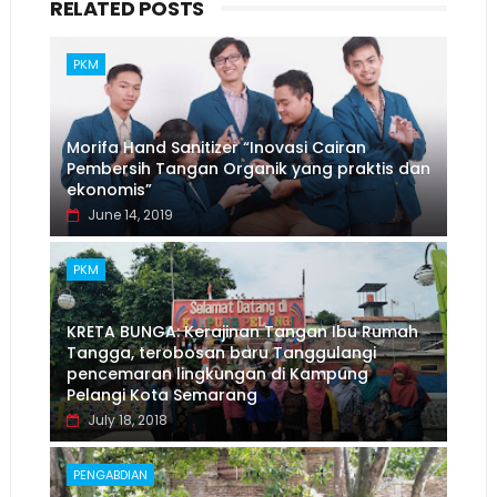
RELATED POSTS
PKM
Morifa Hand Sanitizer “Inovasi Cairan
Pembersih Tangan Organik yang praktis dan
ekonomis”
June 14, 2019
PKM
KRETA BUNGA: Kerajinan Tangan Ibu Rumah
Tangga, terobosan baru Tanggulangi
pencemaran lingkungan di Kampung
Pelangi Kota Semarang
July 18, 2018
PENGABDIAN