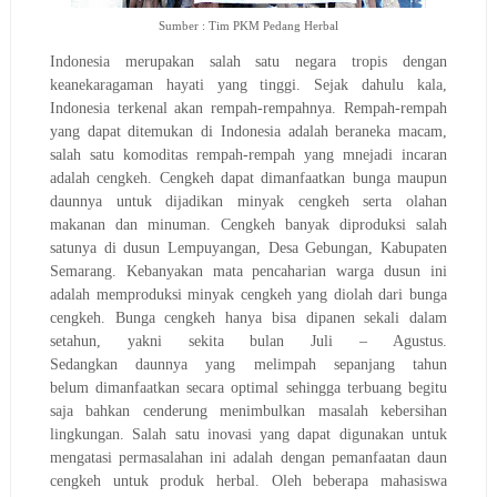
Sumber : Tim PKM Pedang Herbal
Indonesia merupakan salah satu negara tropis dengan
keanekaragaman hayati yang tinggi. Sejak d
ah
ulu
kala
,
Indonesia terkenal akan rempah-rempahnya. Rempah-rempah
yang dapat ditemukan di Indonesia adalah beraneka macam,
salah satu komoditas rempah-rempah yang mnejadi incaran
adalah cengkeh. Cengkeh dapat dimanfaatkan bunga maupun
daunnya
untuk dijadikan
minyak cengkeh serta olahan
makanan dan minuman. Cengkeh banyak diproduksi salah
satunya di dusun Lempuyangan, Desa Gebungan, Kabupaten
Semarang. Kebanyakan mata pencaharian warga dusun ini
adalah memproduksi minyak cengkeh yang diolah dari bunga
cengkeh.
Bunga cengkeh hanya bisa dipanen sekali dalam
setahun, yakni sekita bulan Juli – Agustus.
Sedangkan
daun
nya
yang melimpah se
panjang
tahun
belum
dimanfaatkan secara optimal sehingga terbuang begitu
saja
bahkan cenderung menimbulkan masalah kebersihan
lingkungan
. Salah satu inovasi yang dapat digunakan untuk
mengatasi permasalahan ini adalah dengan pemanfaatan daun
cengkeh untuk produk herbal.
O
leh beberapa mahasiswa