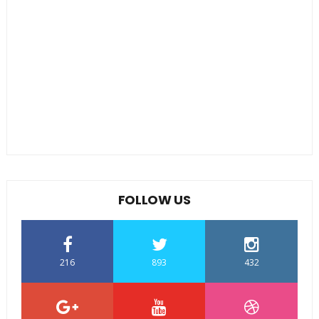
FOLLOW US
216
893
432