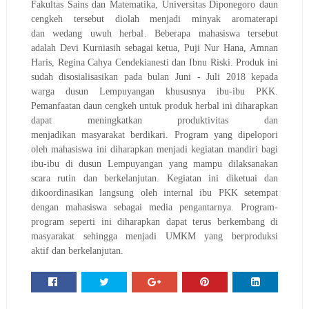
Fakultas Sains dan Matematika, Universitas Diponegoro
daun
cengkeh tersebut
di
olah menjadi
minyak aromaterapi
dan
wedang uwuh herbal
. Beberapa mahasiswa
tersebut
adalah
Devi Kurniasih sebagai ketua, Puji Nur Hana, Amnan
Haris, Regina Cahya Cendekianesti
dan
Ibnu Riski. Produk ini
sudah disosialisasikan
pada bulan Juni - Juli 2018
kepada
warga
dusun
L
empuyangan khususnya ibu-ibu PKK.
Pemanfaatan daun cengkeh untuk produk herbal ini diharapkan
dapat meningkatkan p
roduktivitas
dan
menjadikan
masyarakat
berdikari
. Program yang dipelopori
oleh mahasiswa ini diharapkan menjadi kegiatan mandiri bagi
ibu-ibu di dusun
L
empuyangan yang mampu dilaksanakan
scara rutin dan berkelanjutan. Kegiatan ini diketuai dan
dikoordinasikan langsung oleh internal ibu PKK setempat
dengan mahasiswa sebagai media pengantarnya. Program-
program seperti ini diharapkan dapat terus berkembang di
masyarakat se
hingga menjadi
UMKM yang berproduksi
aktif
dan berkelanjutan
.