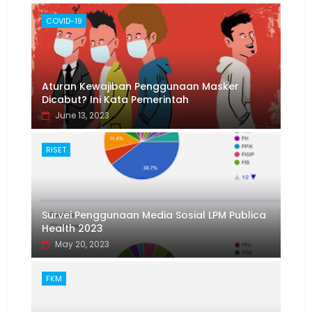
COVID-19
Aturan Kewajiban Penggunaan Masker
Dicabut? Ini Kata Pemerintah
June 13, 2023
RISET
Survei Penggunaan Media Sosial LPM Publica
Health 2023
May 20, 2023
FKM