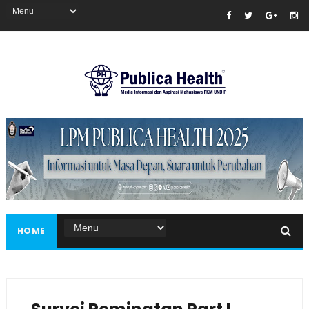
Masukkan iklan disini!
HOME