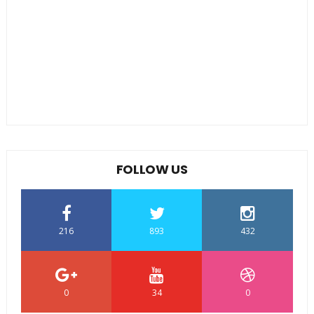
FOLLOW US
216
893
432
0
34
0