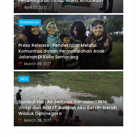
Pembelajaran Tatap Muka, Amankah?
April 27, 2021
PENDIDIKAN
Press Release : Pendekatan Melalui
Komunitas dalam Permasalahan Anak
Jalanan Di Kota Semarang
March 29, 2017
AKSI
Sambut Hari Air Sedunia, Convident FKM
Undip dan BEM FT Adakan Aksi Bersih-bersih
Waduk Diponegoro
March 28, 2017