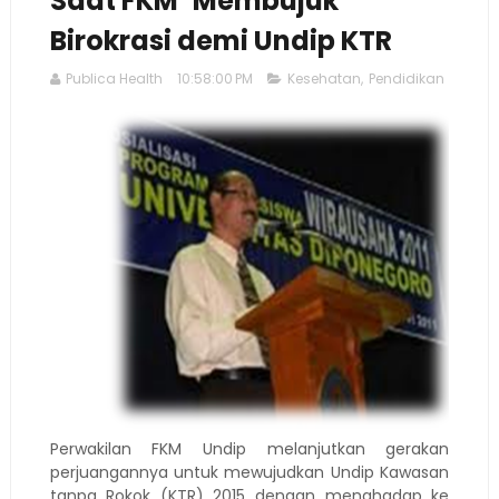
Saat FKM ‘Membujuk’
Birokrasi demi Undip KTR
Publica Health
10:58:00 PM
Kesehatan
,
Pendidikan
Perwakilan FKM Undip melanjutkan gerakan
perjuangannya untuk mewujudkan Undip Kawasan
tanpa Rokok (KTR) 2015 dengan menghadap ke