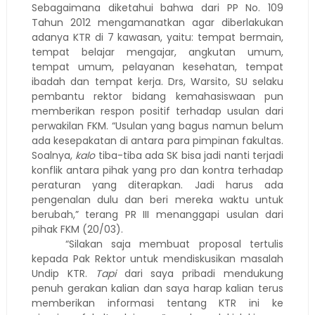
Sebagaimana diketahui bahwa dari PP No. 109
Tahun 2012 mengamanatkan agar diberlakukan
adanya KTR di 7 kawasan, yaitu: tempat bermain,
tempat belajar mengajar, angkutan umum,
tempat umum, pelayanan kesehatan, tempat
ibadah dan tempat kerja. Drs, Warsito, SU selaku
pembantu rektor bidang kemahasiswaan pun
memberikan respon positif terhadap usulan dari
perwakilan FKM. “Usulan yang bagus namun belum
ada kesepakatan di antara para pimpinan fakultas.
Soalnya,
kalo
tiba-tiba ada SK bisa jadi nanti terjadi
konflik antara pihak yang pro dan kontra terhadap
peraturan yang diterapkan. Jadi harus ada
pengenalan dulu dan beri mereka waktu untuk
berubah,” terang PR III menanggapi usulan dari
pihak FKM (20/03).
“Silakan saja membuat proposal tertulis
kepada Pak Rektor untuk mendiskusikan masalah
Undip KTR.
Tapi
dari saya pribadi mendukung
penuh gerakan kalian dan saya harap kalian terus
memberikan informasi tentang KTR ini ke