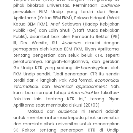
pihak birokrasi universitas. Permintaan
audience
perwakilan FKM Undip yang terdiri dari Riyan
Aprilatama (Ketua BEM FKM), Palawa Hidayat (Wakil
Ketua BEM FKM), Arief Setiawan (Kadep Kebijakan
Publik FKM) dan Edlin Shufi (Staff Muda Kebijakan
Publik), disambut baik oleh Pembantu Rektor (PR)
III, Drs. Warsito, SU.
Audience
dimulai dengan
pemaparan oleh ketua BEM FKM, Riyan Aprilitama,
tentang pengertian dan seluk beluk KTR, seperti
peraturannya, langkah-langkahnya, dan gerakan
Go Undip KTR yang sedang di-
booming
-kan oleh
FKM Undip sendiri. “Jadi penerapan KTR itu sendiri
terdiri dari 4 langkah, Pak. Ada formal,
economical
,
informatical
, dan
technical approachment
. Nah,
kami baru sampai tahap
informatical
ke fakultas-
fakultas lain tentang KTR ini,” terang Riyan
Aprilitama saat membuka diskusi (20/03).
Maksud dari
audience
ini sendiri adalah
untuk memberi informasi kepada pihak universitas
dan meminta pihak universitas untuk menerapkan
SK Rektor tentang penerapan KTR di Undip.