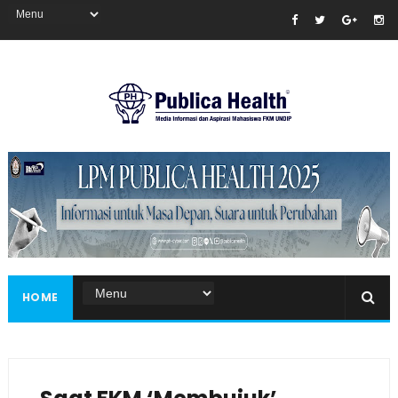
Masukkan iklan disini!
HOME