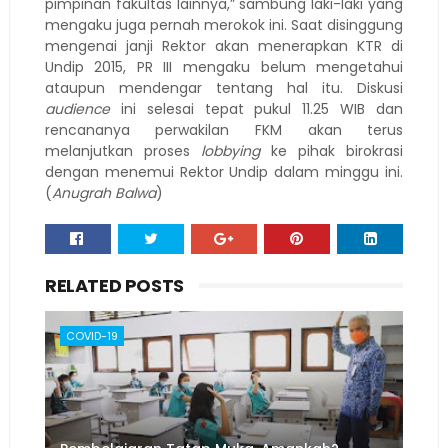
pimpinan fakultas lainnya,” sambung laki-laki yang
mengaku juga pernah merokok ini. Saat disinggung
mengenai janji Rektor akan menerapkan KTR di
Undip 2015, PR III mengaku belum mengetahui
ataupun mendengar tentang hal itu. Diskusi
audience
ini selesai tepat pukul 11.25 WIB dan
rencananya perwakilan FKM akan terus
melanjutkan proses
lobbying
ke pihak birokrasi
dengan menemui Rektor Undip dalam minggu ini.
(
Anugrah Balwa
)
RELATED POSTS
COVID-19