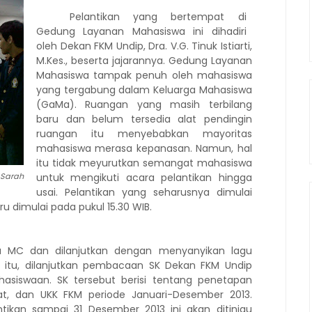
Pelantikan yang bertempat di
Gedung Layanan Mahasiswa ini dihadiri
oleh Dekan FKM Undip, Dra. V.G. Tinuk Istiarti,
M.Kes., beserta jajarannya. Gedung Layanan
Mahasiswa tampak penuh oleh mahasiswa
yang tergabung dalam Keluarga Mahasiswa
(GaMa). Ruangan yang masih terbilang
baru dan belum tersedia alat pendingin
ruangan itu menyebabkan mayoritas
mahasiswa merasa kepanasan. Namun, hal
itu tidak meyurutkan semangat mahasiswa
 Sarah
untuk mengikuti acara pelantikan hingga
usai. Pelantikan yang seharusnya dimulai
ru dimulai pada pukul 15.30 WIB.
u MC dan dilanjutkan dengan menyanyikan lagu
 itu, dilanjutkan pembacaan SK Dekan FKM Undip
asiswaan. SK tersebut berisi tentang penetapan
t, dan UKK FKM periode Januari-Desember 2013.
tikan sampai 31 Desember 2013 ini akan ditinjau