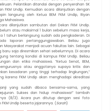
keliruan. Pelantikan ditandai dengan penyerahan SK
n FKM Undip. Kemudian acara dilanjutkan dengan
pin langsung oleh Ketua BEM FKM Undip, Riyan
rga Mahasiswa.
cara dilanjutkan sambutan dari Dekan FKM Undip.
belum atau maksimal 1 bulan sebelum masa kerja,
ka 1 tahun berlangsung sudah ada pengkaderan. Di
ada laporan pertanggungjawaban. Beliau juga
Masyarakat menjadi acuan fakultas lain. Sebagai
 baru saja diresmikan sehari sebelumnya. Di acara
ggung tentang kondisi di kampus FKM Undip. Beliau
ungan dan etika mahasiswa. “Ketua Senat, BEM,
ngurusnya atau anggotanya supaya kritis dan
an kesadaran yang tinggi terhadap lingkungan,”
ggung karena FKM Undip akan menghadapi akreditasi
i-janji yang sudah dibaca bersama-sama, yang
kejujuran. Sukses dan hidup mahasiswa!” tambah
a (8/3). Acara pun ditutup dengan sesi foto
FKM Undip beserta jajarannya. (
Sarah
)