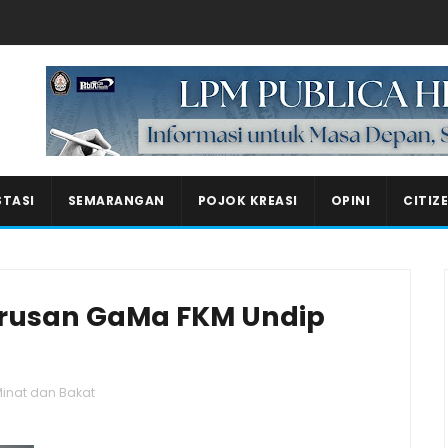
Masukkan iklan disini!
STASI
SEMARANGAN
POJOK KREASI
OPINI
CITIZ
urusan GaMa FKM Undip
inat dan Bakat