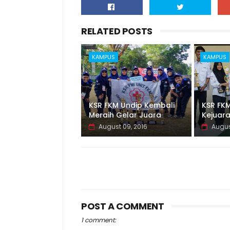
RELATED POSTS
KAMPUS
KAMPUS
KSR FKM Undip Kembali
KSR FKM
Meraih Gelar Juara
Kejuar
August 09, 2016
Augus
POST A COMMENT
1 comment: