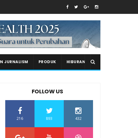
EN JURNALISM
PRODUK
HIBURAN
FOLLOW US
216
893
432