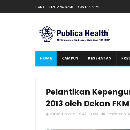
HOME
TENTANG KAMI
KONTAK KAMI
HOME
KAMPUS
KESEHATAN
PRE
Pelantikan Kepeng
2013 oleh Dekan FKM
Publica Health
6:47:00 AM
Kesehatan
,
M