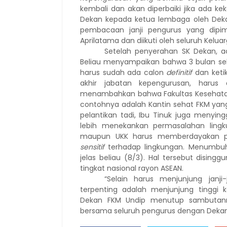
kembali dan akan diperbaiki jika ada ke
Dekan kepada ketua lembaga oleh Deka
pembacaan janji pengurus yang dipim
Aprilatama dan diikuti oleh seluruh Kelua
Setelah penyerahan SK Dekan, a
Beliau menyampaikan bahwa 3 bulan se
harus sudah ada calon
definitif
dan keti
akhir jabatan kepengurusan, harus 
menambahkan bahwa Fakultas Kesehatan 
contohnya adalah Kantin sehat FKM yang
pelantikan tadi, Ibu Tinuk juga menyin
lebih menekankan permasalahan lingk
maupun UKK harus memberdayakan pe
sensitif
terhadap lingkungan. Menumbuhk
jelas beliau (8/3). Hal tersebut disin
tingkat nasional rayon ASEAN.
“Selain harus menjunjung janj
terpenting adalah menjunjung tinggi 
Dekan FKM Undip menutup sambutanny
bersama seluruh pengurus dengan Dekan 