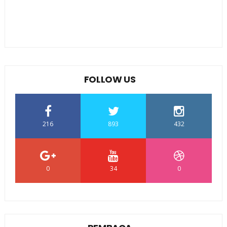
FOLLOW US
216
893
432
0
34
0