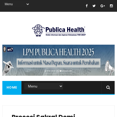
Masukkan iklan disini!
HOME