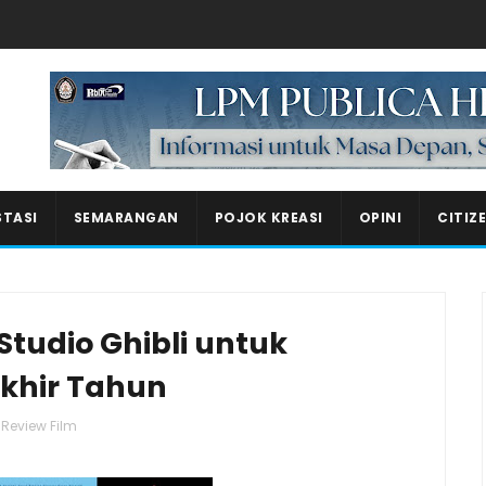
Masukkan iklan disini!
STASI
SEMARANGAN
POJOK KREASI
OPINI
CITIZ
Studio Ghibli untuk
khir Tahun
Review Film