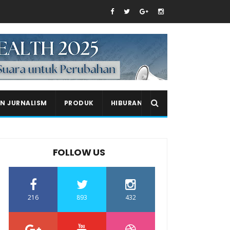
EN JURNALISM
PRODUK
HIBURAN
FOLLOW US
216
893
432