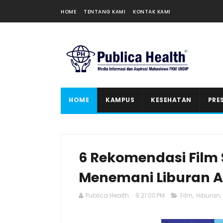
HOME
TENTANG KAMI
KONTAK KAMI
HOME
KAMPUS
KESEHATAN
PRE
6 Rekomendasi Film 
Menemani Liburan A
Publica Health
9:21:00 PM
Film
,
Hiburan
,