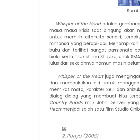
Sumb
Whisper of the Heart
adalah gambaran
masa-masa krisis saat bingung akan 
untuk memilih cita-cita sendiri, ter
romansa yang berapi-api. Menampilkan
buku dan terlihat sangat passionate p
biola, serta Tsukishima Shizuku, anak 
lulus dari sekolahnya namun masih belum
Whisper of the Heart
juga mengingat
dan membuktikan diri untuk menggapai
memikat mata, karakter Seiji dan Shizu
dialog-dialog yang membuat kita terp
Country Roads
milik John Denver yang
Heart
menjadi salah satu film Studio Ghibl
2. Ponyo (2008)