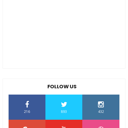
FOLLOW US
216
893
432