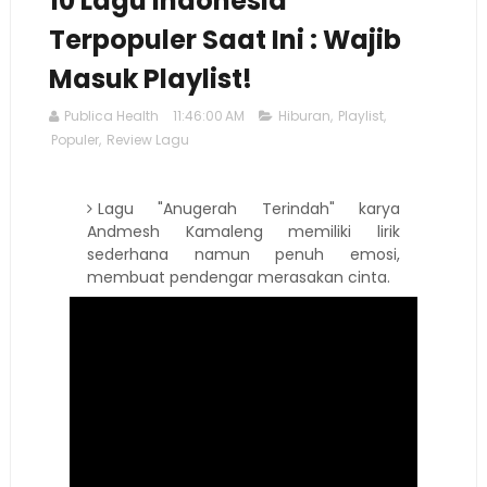
10 Lagu Indonesia
Terpopuler Saat Ini : Wajib
Masuk Playlist!
Publica Health
11:46:00 AM
Hiburan
,
Playlist
,
Populer
,
Review Lagu
Lagu "Anugerah Terindah" karya
Andmesh Kamaleng memiliki lirik
sederhana namun penuh emosi,
membuat pendengar merasakan cinta.