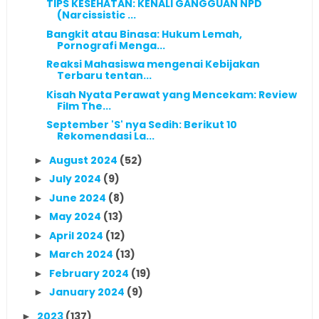
TIPS KESEHATAN: KENALI GANGGUAN NPD
(Narcissistic ...
Bangkit atau Binasa: Hukum Lemah,
Pornografi Menga...
Reaksi Mahasiswa mengenai Kebijakan
Terbaru tentan...
Kisah Nyata Perawat yang Mencekam: Review
Film The...
September 'S' nya Sedih: Berikut 10
Rekomendasi La...
August 2024
(52)
►
July 2024
(9)
►
June 2024
(8)
►
May 2024
(13)
►
April 2024
(12)
►
March 2024
(13)
►
February 2024
(19)
►
January 2024
(9)
►
2023
(137)
►