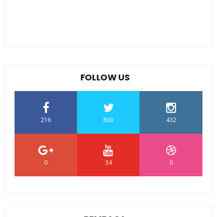
FOLLOW US
216
893
432
0
34
0