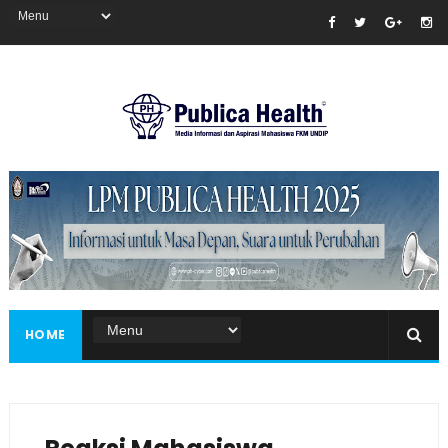
Masukkan iklan disini!
HOME