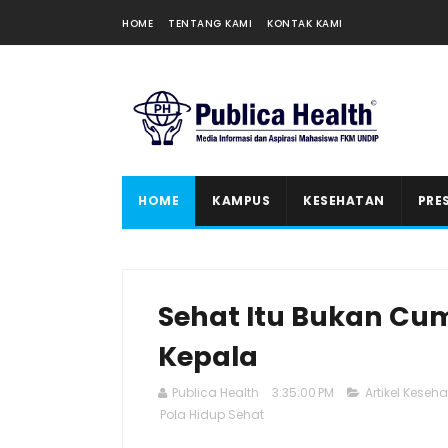
HOME
TENTANG KAMI
KONTAK KAMI
HOME
KAMPUS
KESEHATAN
PRE
Sehat Itu Bukan Cuma 
Kepala
Publica Health
3:35:00 PM
Artikel Keseh
Pola Hidup Sehat