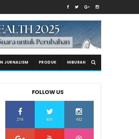
EN JURNALISM
PRODUK
HIBURAN
FOLLOW US
216
893
432