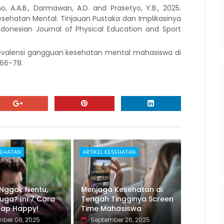
mo, A.A.B., Darmawan, A.D. and Prasetyo, Y.B., 2025.
Kesehatan Mental: Tinjauan Pustaka dan Implikasinya
ndonesian Journal of Physical Education and Sport
 prevalensi gangguan kesehatan mental mahasiswa di
.66-78.
SEHATAN
ARTIKEL KESEHATAN
Nggak Nentu,
Menjaga Kesehatan di
ga? Ini 7 Cara
Tengah Tingginya Screen
tap Happy!
Time Mahasiswa
ber 08, 2025
September 26, 2025