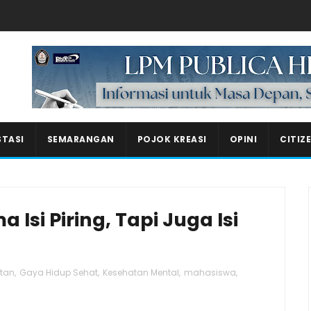
Masukkan iklan disini!
STASI
SEMARANGAN
POJOK KREASI
OPINI
CITIZ
Isi Piring, Tapi Juga Isi
atan
,
Gaya Hidup Sehat
,
Kesehatan Mental
,
mahasiswa
,