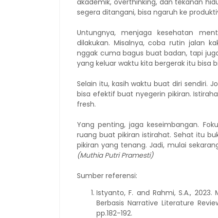
akademik, overthinking, dan tekanan h
segera ditangani, bisa ngaruh ke produkt
Untungnya, menjaga kesehatan menta
dilakukan. Misalnya, coba rutin jalan ka
nggak cuma bagus buat badan, tapi juga 
yang keluar waktu kita bergerak itu bisa b
Selain itu, kasih waktu buat diri sendiri
bisa efektif buat nyegerin pikiran. Istira
fresh.
Yang penting, jaga keseimbangan. Foku
ruang buat pikiran istirahat. Sehat itu 
pikiran yang tenang. Jadi, mulai sekaran
(Muthia Putri Pramesti)
Sumber referensi:
Istyanto, F. and Rahmi, S.A., 2023
Berbasis Narrative Literature Rev
pp.182-192.