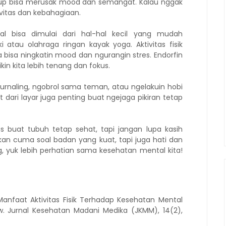
idup bisa merusak mood dan semangat. Kalau nggak
ivitas dan kebahagiaan.
l bisa dimulai dari hal-hal kecil yang mudah
ki atau olahraga ringan kayak yoga. Aktivitas fisik
bisa ningkatin mood dan ngurangin stres. Endorfin
ikin kita lebih tenang dan fokus.
. Journaling, ngobrol sama teman, atau ngelakuin hobi
hat dari layar juga penting buat ngejaga pikiran tetap
s buat tubuh tetap sehat, tapi jangan lupa kasih
bukan cuma soal badan yang kuat, tapi juga hati dan
g, yuk lebih perhatian sama kesehatan mental kita!
. Manfaat Aktivitas Fisik Terhadap Kesehatan Mental
iew. Jurnal Kesehatan Madani Medika (JKMM), 14(2),