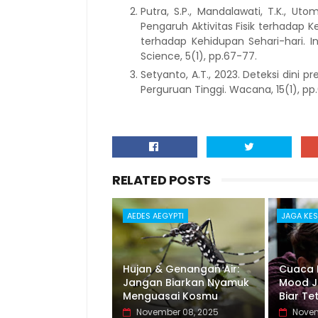
Putra, S.P., Mandalawati, T.K., Uto
Pengaruh Aktivitas Fisik terhadap 
terhadap Kehidupan Sehari-hari. I
Science, 5(1), pp.67-77.
Setyanto, A.T., 2023. Deteksi dini
Perguruan Tinggi. Wacana, 15(1), pp
RELATED POSTS
AEDES AEGYPTI
JAGA KE
Hujan & Genangan Air:
Cuaca 
Jangan Biarkan Nyamuk
Mood Ju
Menguasai Kosmu
Biar Te
November 08, 2025
Novem