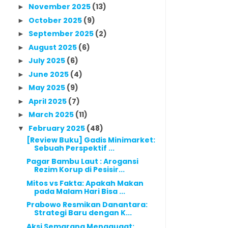
November 2025
(13)
►
October 2025
(9)
►
September 2025
(2)
►
August 2025
(6)
►
July 2025
(6)
►
June 2025
(4)
►
May 2025
(9)
►
April 2025
(7)
►
March 2025
(11)
►
February 2025
(48)
▼
[Review Buku] Gadis Minimarket:
Sebuah Perspektif ...
Pagar Bambu Laut : Arogansi
Rezim Korup di Pesisir...
Mitos vs Fakta: Apakah Makan
pada Malam Hari Bisa ...
Prabowo Resmikan Danantara:
Strategi Baru dengan K...
Aksi Semarang Menggugat: