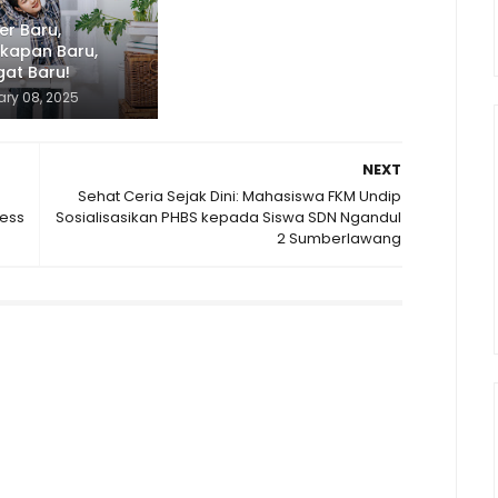
r Baru,
gkapan Baru,
at Baru!
ary 08, 2025
NEXT
Sehat Ceria Sejak Dini: Mahasiswa FKM Undip
ess
Sosialisasikan PHBS kepada Siswa SDN Ngandul
2 Sumberlawang