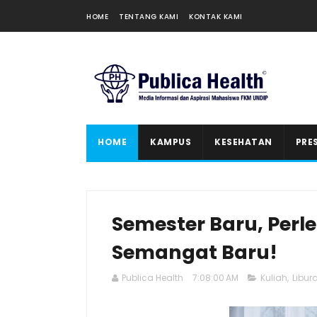
HOME
TENTANG KAMI
KONTAK KAMI
HOME
KAMPUS
KESEHATAN
PRE
Semester Baru, Perl
Semangat Baru!
Publica Health
7:08:00 AM
Kuliah
,
Libur