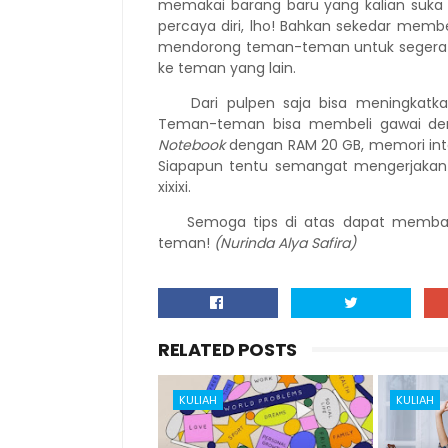
memakai barang baru yang kalian suka
percaya diri, lho! Bahkan sekedar membe
mendorong teman-teman untuk segera p
ke teman yang lain.
Dari pulpen saja bisa meningkatka
Teman-teman bisa membeli gawai deng
Notebook
dengan RAM 20 GB, memori inte
Siapapun tentu semangat mengerjakan s
xixixi.
Semoga tips di atas dapat memba
teman!
(Nurinda Alya Safira)
RELATED POSTS
KULIAH
KULIAH