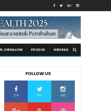
EN JURNALISM
PRODUK
HIBURAN
FOLLOW US
216
893
432