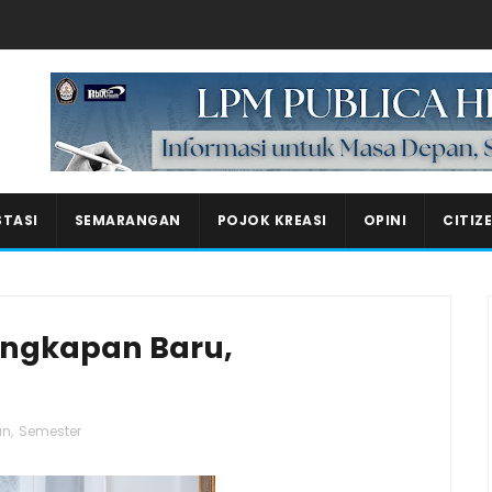
Masukkan iklan disini!
STASI
SEMARANGAN
POJOK KREASI
OPINI
CITIZ
engkapan Baru,
an
,
Semester