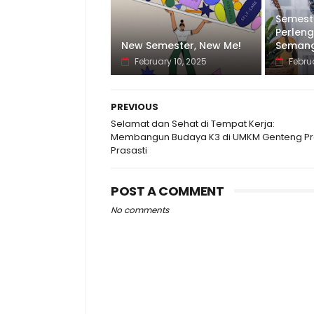
Semeste
Perlen
New Semester, New Me!
Semang
February 10, 2025
Febru
PREVIOUS
Selamat dan Sehat di Tempat Kerja:
Membangun Budaya K3 di UMKM Genteng Pr
Prasasti
POST A COMMENT
No comments