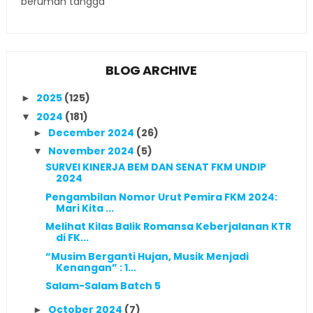
berumah tangga
BLOG ARCHIVE
2025
(125)
►
2024
(181)
▼
December 2024
(26)
►
November 2024
(5)
▼
SURVEI KINERJA BEM DAN SENAT FKM UNDIP
2024
Pengambilan Nomor Urut Pemira FKM 2024:
Mari Kita ...
Melihat Kilas Balik Romansa Keberjalanan KTR
di FK...
“Musim Berganti Hujan, Musik Menjadi
Kenangan” : 1...
Salam-Salam Batch 5
October 2024
(7)
►