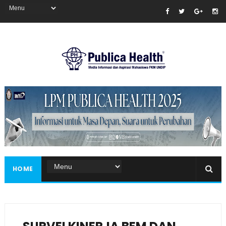
Masukkan iklan disini!
HOME