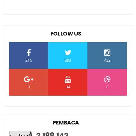
FOLLOW US
216
893
432
0
34
0
PEMBACA
2,188,142