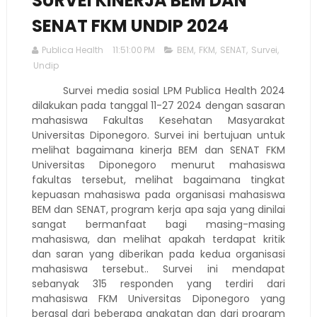
SURVEI KINERJA BEM DAN
SENAT FKM UNDIP 2024
Publica Health
11:51:00 PM
BEM
,
FKM
,
SENAT
,
Survei
,
Undip
Survei media sosial LPM Publica Health 2024
dilakukan pada tanggal 11-27 2024 dengan sasaran
mahasiswa Fakultas Kesehatan Masyarakat
Universitas Diponegoro. Survei ini bertujuan untuk
melihat bagaimana kinerja BEM dan SENAT FKM
Universitas Diponegoro menurut mahasiswa
fakultas tersebut, melihat bagaimana tingkat
kepuasan mahasiswa pada organisasi mahasiswa
BEM dan SENAT, program kerja apa saja yang dinilai
sangat bermanfaat bagi masing-masing
mahasiswa, dan melihat apakah terdapat kritik
dan saran yang diberikan pada kedua organisasi
mahasiswa tersebut.. Survei ini mendapat
sebanyak 315 responden yang terdiri dari
mahasiswa FKM Universitas Diponegoro yang
berasal dari beberapa angkatan dan dari program