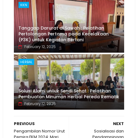
KKN
Tanggap Darurat di Sawah : Pelatihan
Pertolongan Pertama pada Kecelakaan
(P3K) untuk Kegiatan Bertani
February 12, 2025
HERBAL
Solusi Alami untuk Sendi Sehat : Pelatihan
Pembuatan Minuman Herbal Pereda Rematik
February 12, 2025
PREVIOUS
NEXT
Pengambilan Nomor Urut
Sosialisasi dan
Pemira FKM 2024: Mari
Pendampingan