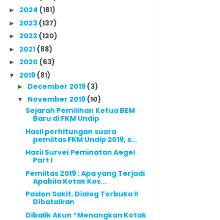
2024
(181)
►
2023
(137)
►
2022
(120)
►
2021
(88)
►
2020
(63)
►
2019
(81)
▼
December 2019
(3)
►
November 2019
(10)
▼
Sejarah Pemilihan Ketua BEM
Baru di FKM Undip
Hasil perhitungan suara
pemiltas FKM Undip 2019, s...
Hasil Survei Peminatan Aegel
Part I
Pemiltas 2019 : Apa yang Terjadi
Apabila Kotak Kos...
Paslon Sakit, Dialog Terbuka II
Dibatalkan
Dibalik Akun “Menangkan Kotak