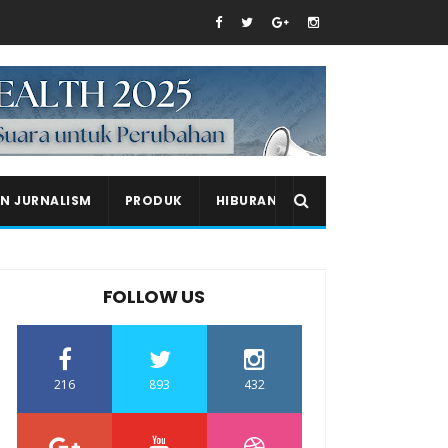
EN JURNALISM
PRODUK
HIBURAN
FOLLOW US
216
893
432