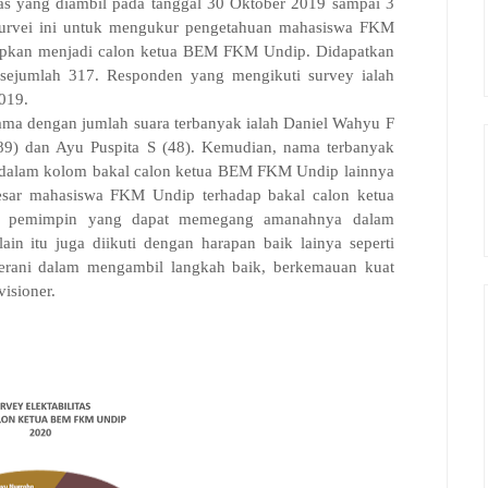
itas yang diambil pada tanggal
30 Oktober
201
9
sampai
3
urvei ini untuk mengukur pengetahuan mahasiswa FKM
pkan menjadi calon ketua BEM FKM Undip. Didapatkan
 sejumlah 317. Responden yang mengikuti survey ialah
019.
nama dengan jumlah suara terbanyak ialah Daniel Wahyu F
(89) dan Ayu Puspita S (48). Kemudian, nama terbanyak
dalam kolom bakal calon ketua BEM FKM Undip lainnya
besar mahasiswa FKM Undip terhadap bakal calon ketua
 pemimpin yang dapat memegang amanahnya dalam
in itu juga diikuti dengan harapan baik lainya seperti
berani dalam mengambil langkah baik, berkemauan kuat
isioner.