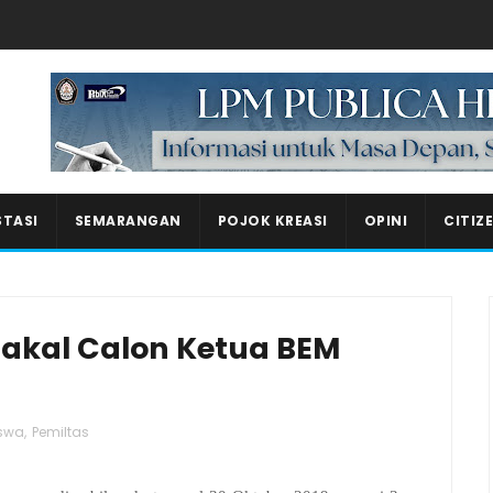
Masukkan iklan disini!
STASI
SEMARANGAN
POJOK KREASI
OPINI
CITIZ
 Bakal Calon Ketua BEM
swa
,
Pemiltas