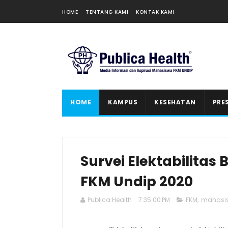
HOME
TENTANG KAMI
KONTAK KAMI
HOME
KAMPUS
KESEHATAN
PRE
Survei Elektabilitas
FKM Undip 2020
Publica Health
7:35:00 PM
FKM
,
mahasi