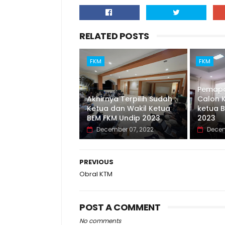
RELATED POSTS
FKM
FKM
Pemapar
Akhirnya Terpilih Sudah :
Calon 
Ketua dan Wakil Ketua
ketua 
BEM FKM Undip 2023
2023
December 07, 2022
Decem
PREVIOUS
Obral KTM
POST A COMMENT
No comments