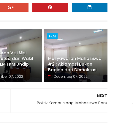
FKM
an Visi Misi
Ketua dan Wakil
Musyawarah Mahasiswa
BEM FKM Undip
#2 : Aklamasi Bukan
Bagian dari Demokrasi
ber 07, 2022
December 07, 2022
NEXT
Politik Kampus bagi Mahasiswa Baru