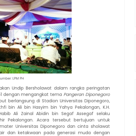
umber: LPM PH
nakan Undip Bersholawat dalam rangka peringatan
e-61 dengan mengangkat tema
Pangeran Diponegoro
but berlangsung di Stadion Universitas Diponegoro,
hfi bin Ali bin Hasyim bin Yahya Pekalongan, K.H.
bib Ali Zainal Abidin bin Segaf Assegaf selaku
r Pekalongan. Acara tersebut bertujuan untuk
ater Universitas Diponegoro dan cinta sholawat
 air dan ketakwaan pada generasi muda dengan