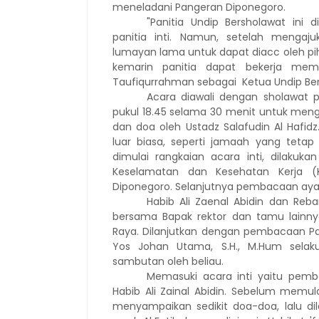
meneladani Pangeran Diponegoro.
"Panitia Undip Bersholawat ini
panitia inti. Namun, setelah menga
lumayan lama untuk dapat diacc oleh piha
kemarin panitia dapat bekerja mem
Taufiqurrahman sebagai
Ketua Undip Be
A
cara diawali dengan sholawat 
pukul 18.45 selama 30 menit u
n
tuk meng
dan doa oleh Ustadz Salafudin Al Hafid
luar biasa, seperti jamaah yang teta
dimulai rangkaian acara inti, dilakuka
Keselamatan dan Kesehatan Kerja (K3
Diponegoro. Selanjutnya pembacaan ayat
Habib Ali Zaenal Abidin dan Reb
bersama Bapak rektor dan tamu
lainn
Raya. Dilanjutkan dengan pembacaan Panca
Yos Johan Utama, S.H., M.Hum selaku 
sambutan oleh beliau.
Memasuki acara inti yaitu pemb
Habib Ali Zainal Abidin
.
Sebelum memula
menyampaikan sedikit doa-doa, lalu 