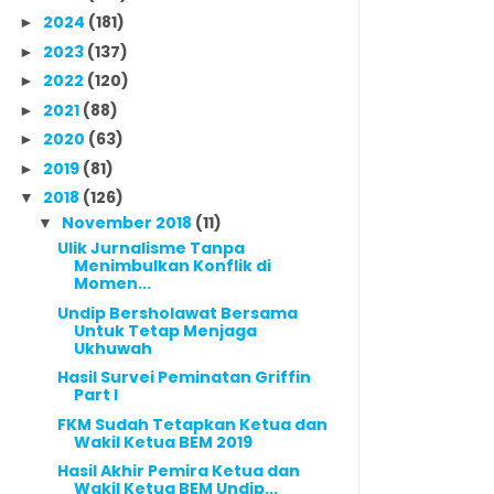
2024
(181)
►
2023
(137)
►
2022
(120)
►
2021
(88)
►
2020
(63)
►
2019
(81)
►
2018
(126)
▼
November 2018
(11)
▼
Ulik Jurnalisme Tanpa
Menimbulkan Konflik di
Momen...
Undip Bersholawat Bersama
Untuk Tetap Menjaga
Ukhuwah
Hasil Survei Peminatan Griffin
Part I
FKM Sudah Tetapkan Ketua dan
Wakil Ketua BEM 2019
Hasil Akhir Pemira Ketua dan
Wakil Ketua BEM Undip...