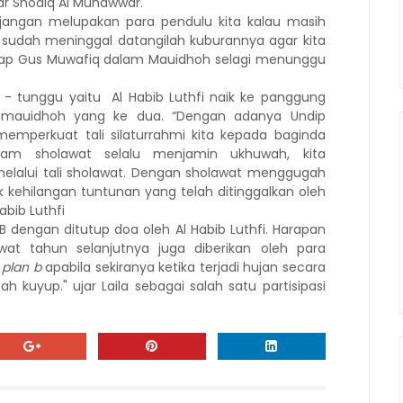
far Shodiq Al Munawwar.
jangan melupakan para pendulu kita kalau masih
 sudah meninggal datangilah kuburannya agar kita
ap Gus Muwafiq dalam Mauidhoh selagi menunggu
 - tunggu yaitu
Al Habib Luthfi
naik ke panggung
mauidhoh yang ke dua
.
“
Dengan adanya Undip
perkuat tali silaturrahmi kita kepada baginda
m sholawat selalu menjamin ukhuwah, kita
alui tali sholawat. Dengan sholawat menggugah
dak kehilangan tuntunan yang telah ditinggalkan oleh
Habib Luthfi
B
dengan ditutup doa oleh Al Habib Luthfi
.
Harapan
at tahun selanjutnya juga diberikan oleh para
i
plan b
apabila sekiranya ketika terjadi hujan secara
h kuyup." ujar Laila
sebagai salah satu partisipasi