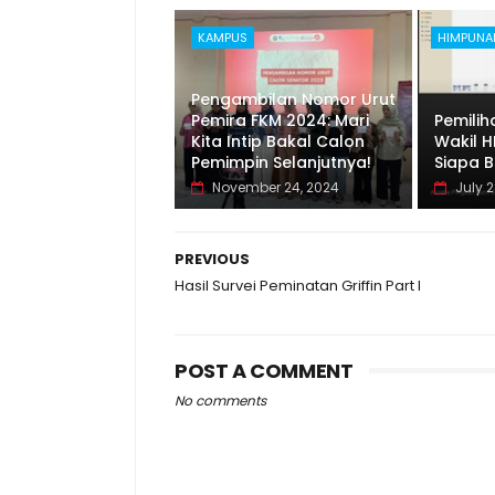
KAMPUS
HIMPUNA
Pengambilan Nomor Urut
Pemira FKM 2024: Mari
Pemilih
Kita Intip Bakal Calon
Wakil H
Pemimpin Selanjutnya!
Siapa 
November 24, 2024
July 2
PREVIOUS
Hasil Survei Peminatan Griffin Part I
POST A COMMENT
No comments