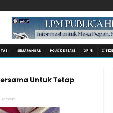
Masukkan iklan disini!
STASI
SEMARANGAN
POJOK KREASI
OPINI
CITIZ
Bersama Untuk Tetap
,
Kampus