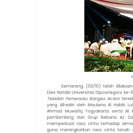
S
Semarang,
(0
3/
10)
telah dilaksa
Dies Natalis Universitas Dipoonegoro k
Teladan Pemersatu Bangsa
. Acara terse
yang dihadiri oleh Maulana Al Habib Lut
Ahmad Muwafiq Yogyakarta serta Al Ha
pembimbing dari Grup Rebana Az Zahi
memperkuat rasa cinta terhadap almam
guna meningkatkan rasa cinta tanah