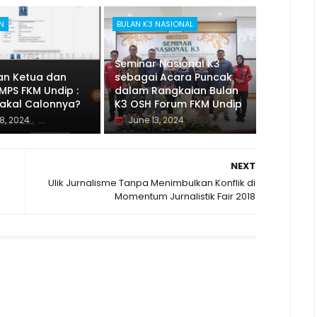
N
BULAN K3 NASIONAL
Seminar Nasional K3
an Ketua dan
sebagai Acara Puncak
MPS FKM Undip :
dalam Rangkaian Bulan
Bakal Calonnya?
K3 OSH Forum FKM Undip
8, 2024
June 13, 2024
NEXT
Ulik Jurnalisme Tanpa Menimbulkan Konflik di
Momentum Jurnalistik Fair 2018