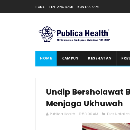
HOME
TENTANG KAMI
KONTAK KAMI
HOME
KAMPUS
KESEHATAN
PRE
Undip Bersholawat 
Menjaga Ukhuwah
Publica Health
11:58:00 AM
Dies Natalies