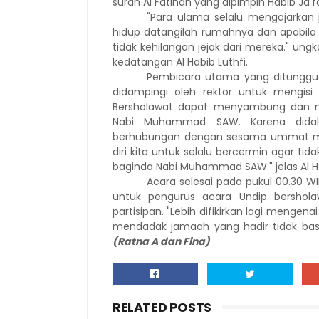
surah Al Fatihah yang dipimpin Habib Ja'
"P
ara ulama selalu mengajarkan 
hidup datangilah rumahnya dan apabila
tidak kehilangan jejak dari mereka
." u
ngk
kedatangan Al Habib Luthfi.
Pembicara utama yang ditunggu
didampingi
oleh
rektor
untuk mengisi
Bersholawat dapat menyambung dan mem
Nabi Muhammad SAW. Karena didala
berhubungan dengan sesama ummat mel
diri kita untuk selalu bercermin agar ti
baginda Nabi Muhammad SAW." j
elas Al 
Acara selesai
pada
pukul 00.30 WI
untuk pengurus acara Undip bersholaw
partisipan.
"
Lebih difikirkan lagi mengena
mendadak jamaah yang hadir tidak basa
(Ratna A dan Fina)
RELATED POSTS