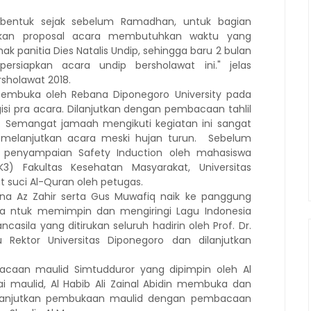
 dibentuk sejak sebelum Ramadhan, untuk bagian
jukan proposal acara membutuhkan waktu yang
k panitia Dies Natalis Undip, sehingga baru 2 bulan
persiapkan acara
undip bersholawat ini
." j
elas
rsholawat 2018.
pembuka oleh Rebana Diponegoro University pada
isi pra acara. Dilanjutkan dengan pembacaan tahlil
z.
Semangat jamaah mengikuti kegiatan ini sangat
p melanjutkan acara meski hujan turun.
Sebelum
n pe
nyampaian Safety Induction oleh mahasiswa
) Fakultas Kesehatan Masyarakat, Universitas
 suci Al-Quran oleh petugas.
ana Az Zahir serta Gus Muwafiq naik ke panggung
ya ntuk
memimpin dan mengiringi Lagu Indonesia
sila yang ditirukan seluruh hadirin oleh Prof. Dr.
Rektor Universitas Diponegoro dan dilanjutkan
acaan maulid Simtudduror yang dipimpin oleh Al
i maulid
, Al
Habib Ali Zainal Abidin membuka dan
dilanjutkan pembukaan maulid dengan pembacaan