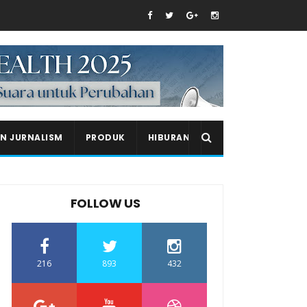
EN JURNALISM
PRODUK
HIBURAN
FOLLOW US
216
893
432