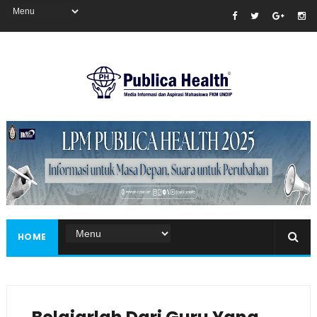
Masukkan iklan disini!
HOME