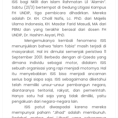
ISIS bagi NKRI dan Islam Rahmatan Lil ‘Alamin”.
Sabtu (21/3) bertempat di Gedung Litigasi Kampus
FH UNDIP, tiga pembicara dihadirkan. Mereka
adalah Dr. KH. Cholil Nafis, Lc. PhD. dari Majelis
Ulama Indonesia, KH. Masdar Farid Masudi, MA dari
PBNU dan yang terakhir berasal dari dosen FH
UNDIP, Dr. Hashim Asyari, PhD.
Mengemukanya kembali fenomena ISIS
menunjukkan bahwa “Islam fobia” masih terjadi di
masyarakat. Hal ini dimulai semenjak peristiwa 11
September 2001. Berbeda dengan al-Qaeda yang
dimana individu sebagai motor, didalam ISIS
sebuah organisasi yang rapi menjadi motornya. Hal
itu menyebabkan ISIS bisa menjadi ancaman
serius bagi siapa saja. ISIS sebagaimana diketahui
telah memiliki unsur-unsur pembangun negara,
diantaranya teritorial, rakyat, dan pemerintah.
Hanya satu hal saja yang tidak dimiliki, yaitu
pengakuan dari negara-negara lain.
ISIS patut diwaspadai karena mereka
mempunyai paham “Jihad” adalah membunuh.