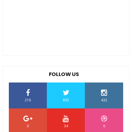
FOLLOW US
216
893
432
0
34
0